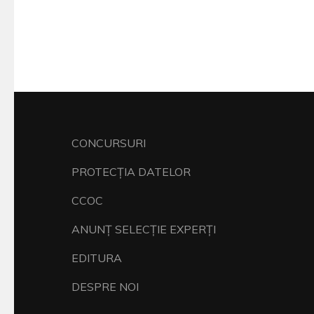
CONCURSURI
PROTECŢIA DATELOR
CCOC
ANUNŢ SELECŢIE EXPERŢI
EDITURA
DESPRE NOI