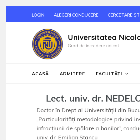
Sari
LOGIN
ALEGERI CONDUCERE
CERCETARE ȘTI
la
conținut
Universitatea Nicol
(apasă
Grad de încredere ridicat
Enter)
ACASĂ
ADMITERE
FACULTĂȚI
Lect. univ. dr. NEDEL
Doctor în Drept al Universităţii din Buc
„Particularităţi metodologice privind in
infracţiunii de spălare a banilor”, condu
univ. dr. Emilian Stancu