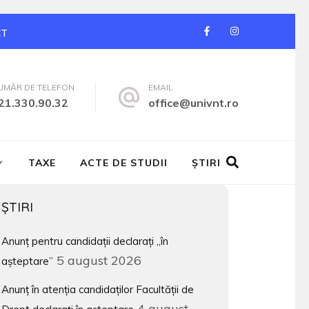
CT
UMĂR DE TELEFON
EMAIL
21.330.90.32
office@univnt.ro
TAXE
ACTE DE STUDII
ŞTIRI
ŞTIRI
Anunț pentru candidații declarați „în
5 august 2026
așteptare”
Anunț în atenția candidaților Facultății de
4 august