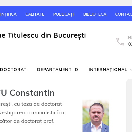
INȚIFICĂ
CALITATE
PUBLICAȚII
BIBLIOTECĂ
CONTA
ae Titulescu din București
N
0
DOCTORAT
DEPARTAMENT ID
INTERNAŢIONAL
CU Constantin
ureşti, cu teza de doctorat
vestigarea criminalistică a
cător de doctorat prof.