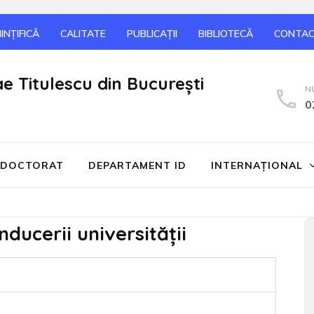
INȚIFICĂ
CALITATE
PUBLICAȚII
BIBLIOTECĂ
CONTA
ae Titulescu din București
N
0
DOCTORAT
DEPARTAMENT ID
INTERNAŢIONAL
ucerii universității