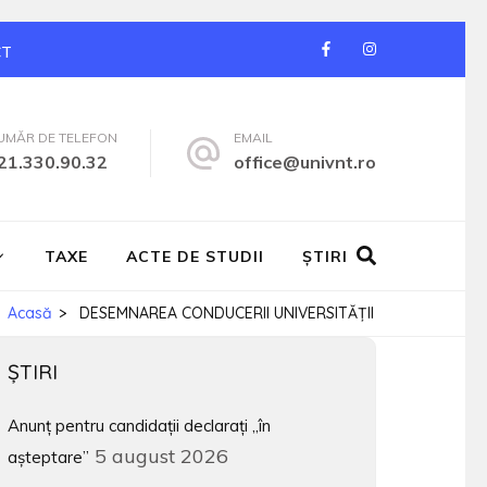
CT
UMĂR DE TELEFON
EMAIL
21.330.90.32
office@univnt.ro
TAXE
ACTE DE STUDII
ŞTIRI
Acasă
>
DESEMNAREA CONDUCERII UNIVERSITĂȚII
ŞTIRI
Anunț pentru candidații declarați „în
5 august 2026
așteptare”