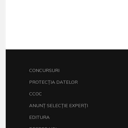
CONCURSURI
PROTECŢIA DATELOR
CCOC
ANUNŢ SELECŢIE EXPERŢI
EDITURA