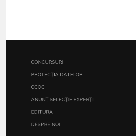
CONCURSURI
PROTECŢIA DATELOR
CCOC
ANUNŢ SELECŢIE EXPERŢI
EDITURA
DESPRE NOI