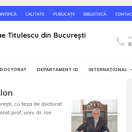
INȚIFICĂ
CALITATE
PUBLICAȚII
BIBLIOTECĂ
CONTA
ae Titulescu din București
N
0
DOCTORAT
DEPARTAMENT ID
INTERNAŢIONAL
 Ion
ureşti, cu teza de doctorat
rat prof. univ. dr. Ion