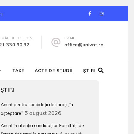
CT
UMĂR DE TELEFON
EMAIL
21.330.90.32
office@univnt.ro
TAXE
ACTE DE STUDII
ŞTIRI
ŞTIRI
Anunț pentru candidații declarați „în
5 august 2026
așteptare”
Anunț în atenția candidaților Facultății de
4 august