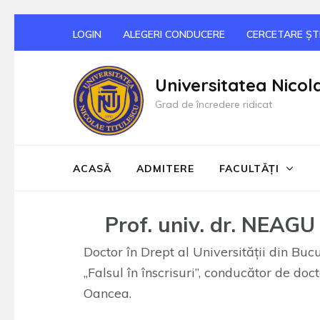
Sari
LOGIN
ALEGERI CONDUCERE
CERCETARE ȘTI
la
conținut
Universitatea Nicol
(apasă
Grad de încredere ridicat
Enter)
ACASĂ
ADMITERE
FACULTĂȚI
Prof. univ. dr. NEAGU
Doctor în Drept al Universităţii din Buc
„Falsul în înscrisuri”, conducător de docto
Oancea.