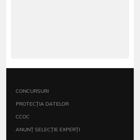
CONCURSURI
PROTECŢIA DATELOR
CCOC
ANUNŢ SELECŢIE EXPERŢI