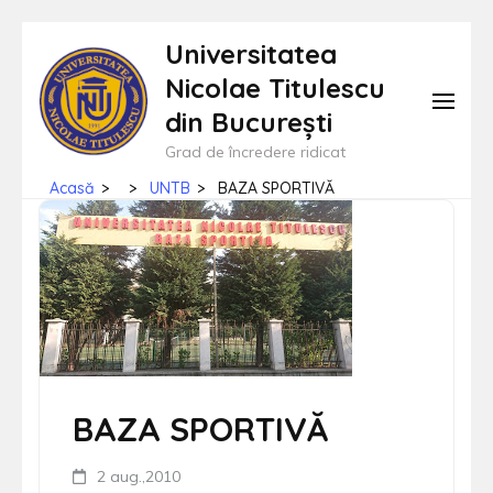
Sari
Universitatea
la
Nicolae Titulescu
conținut
din București
(apasă
Grad de încredere ridicat
Enter)
Acasă
>
>
UNTB
>
BAZA SPORTIVĂ
BAZA SPORTIVĂ
2 aug.,2010