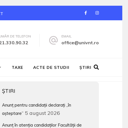
CT
UMĂR DE TELEFON
EMAIL
21.330.90.32
office@univnt.ro
TAXE
ACTE DE STUDII
ŞTIRI
ŞTIRI
Anunț pentru candidații declarați „în
5 august 2026
așteptare”
Anunț în atenția candidaților Facultății de