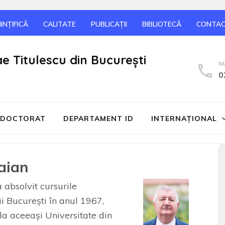
INȚIFICĂ
CALITATE
PUBLICAȚII
BIBLIOTECĂ
CONTA
ae Titulescu din București
N
0
DOCTORAT
DEPARTAMENT ID
INTERNAŢIONAL
raian
 absolvit cursurile
ii Bucureşti în anul 1967,
la aceeaşi Universitate din