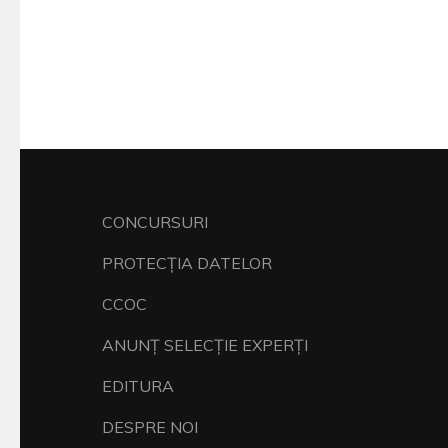
CONCURSURI
PROTECŢIA DATELOR
CCOC
ANUNŢ SELECŢIE EXPERŢI
EDITURA
DESPRE NOI