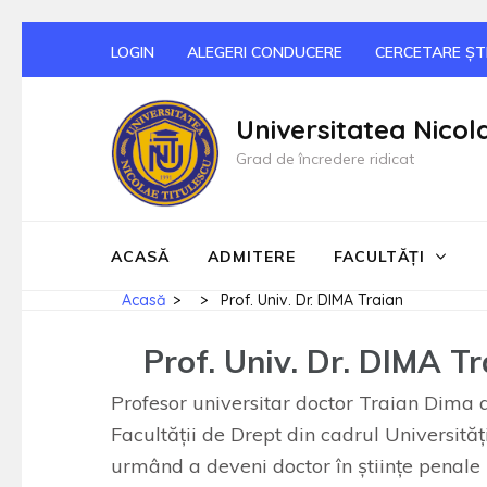
Sari
LOGIN
ALEGERI CONDUCERE
CERCETARE ȘTI
la
conținut
Universitatea Nicol
(apasă
Grad de încredere ridicat
Enter)
ACASĂ
ADMITERE
FACULTĂȚI
Acasă
>
>
Prof. Univ. Dr. DIMA Traian
Prof. Univ. Dr. DIMA T
Profesor universitar doctor Traian Dima a
Facultăţii de Drept din cadrul Universităţ
urmând a deveni doctor în ştiinţe penale 