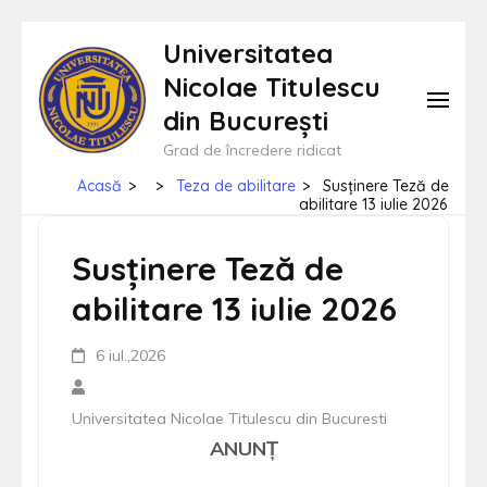
Sari
Universitatea
la
Nicolae Titulescu
conținut
din București
(apasă
Grad de încredere ridicat
Enter)
Acasă
>
>
Teza de abilitare
>
Susținere Teză de
abilitare 13 iulie 2026
Susținere Teză de
abilitare 13 iulie 2026
6 iul.,2026
Universitatea Nicolae Titulescu din Bucuresti
ANUNŢ