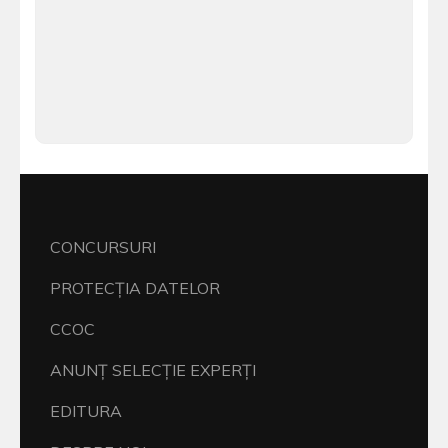
CONCURSURI
PROTECŢIA DATELOR
CCOC
ANUNŢ SELECŢIE EXPERŢI
EDITURA