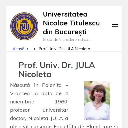
Sari
Universitatea
la
Nicolae Titulescu
conținut
din București
(apasă
Grad de încredere ridicat
Enter)
Acasă
>
>
Prof. Univ. Dr. JULA Nicoleta
Prof. Univ. Dr. JULA
Nicoleta
Născută în Poieniţa –
Vrancea la data de 4
noiembrie 1960,
profesor universitar
doctor, Nicoleta JULA a
absolvit cursurile Facultăţii de Planificare şi