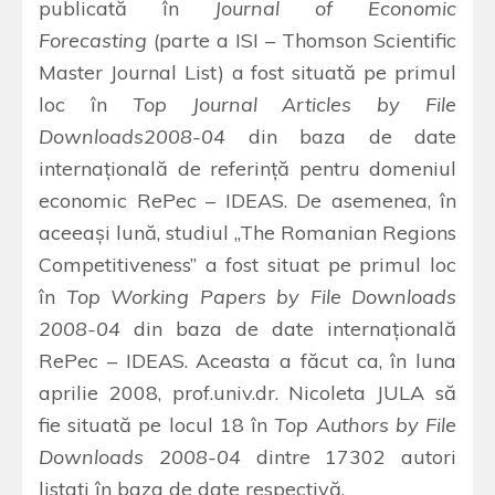
publicată în
Journal of Economic
Forecasting
(parte a ISI – Thomson Scientific
Master Journal List) a fost situată pe primul
loc în
Top Journal Articles by File
Downloads
2008-04
din baza de date
internaţională de referinţă pentru domeniul
economic RePec – IDEAS. De asemenea, în
aceeaşi lună, studiul „The Romanian Regions
Competitiveness” a fost situat pe primul loc
în
Top Working Papers by File Downloads
2008-04
din baza de date internaţională
RePec – IDEAS. Aceasta a făcut ca, în luna
aprilie 2008, prof.univ.dr. Nicoleta JULA să
fie situată pe locul 18 în
Top Authors by File
Downloads 2008-04
dintre 17302 autori
listaţi în baza de date respectivă.